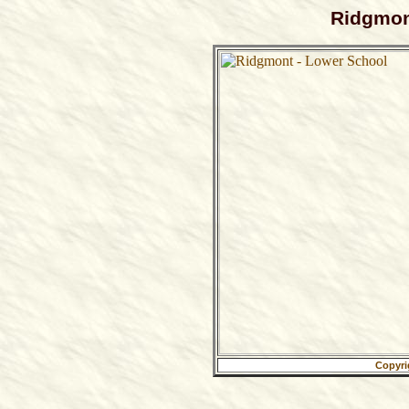
Ridgmon
Copyri