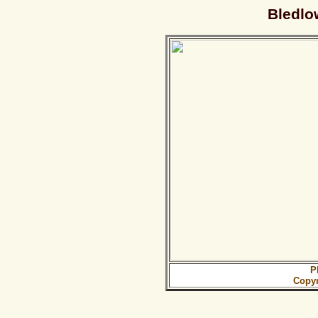
Bledlo
P
Copy